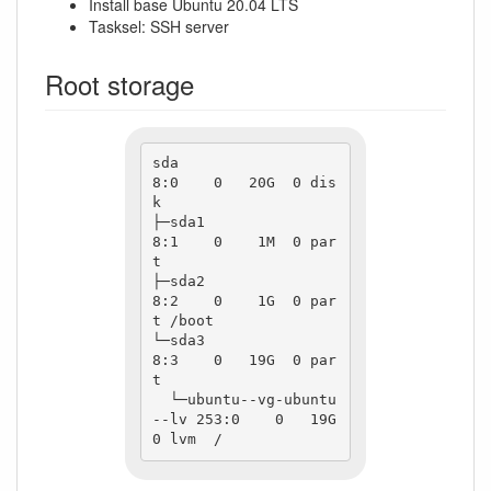
Install base Ubuntu 20.04 LTS
Tasksel: SSH server
Root storage
sda                         
8:0    0   20G  0 dis
k

├─sda1                      
8:1    0    1M  0 par
t

├─sda2                      
8:2    0    1G  0 par
t /boot

└─sda3                      
8:3    0   19G  0 par
t

  └─ubuntu--vg-ubuntu
--lv 253:0    0   19G  
0 lvm  /