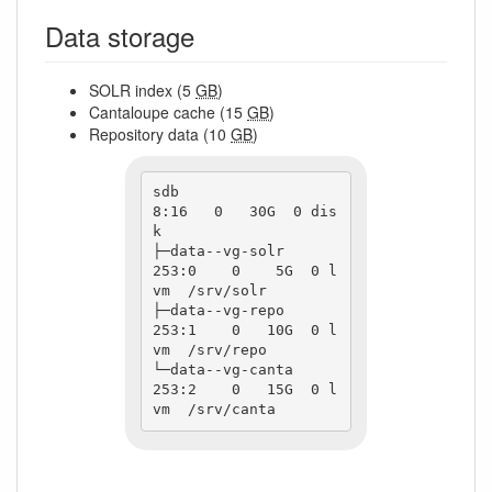
Data storage
SOLR index (5
GB
)
Cantaloupe cache (15
GB
)
Repository data (10
GB
)
sdb                         
8:16   0   30G  0 dis
k

├─data--vg-solr           
253:0    0    5G  0 l
vm  /srv/solr

├─data--vg-repo           
253:1    0   10G  0 l
vm  /srv/repo

└─data--vg-canta          
253:2    0   15G  0 l
vm  /srv/canta